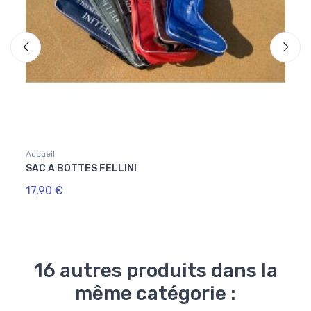
Accueil
Accuei
SAC A BOTTES FELLINI
EMBA
17,90 €
16,9
16 autres produits dans la
même catégorie :