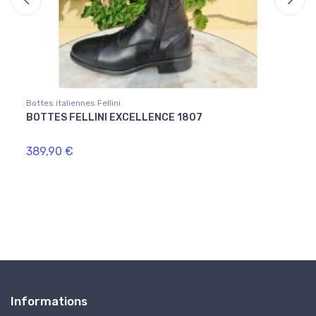
Bottes italiennes Fellini
Bottes
BOTTES FELLINI EXCELLENCE 1807
PROM
POIN
389,90 €
206,
Informations