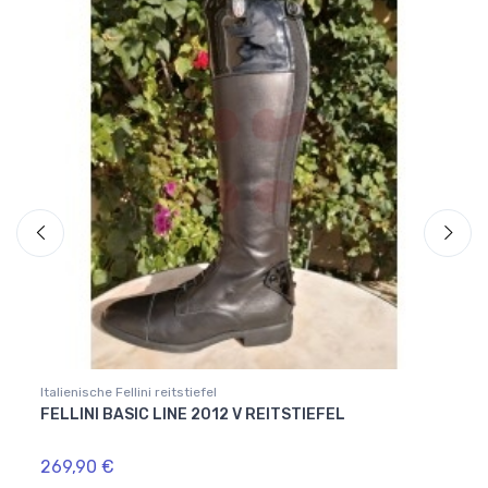
Italienische Fellini reitstiefel
Italien
FELLINI BASIC LINE 2012 V REITSTIEFEL
FELL
269,90 €
349,