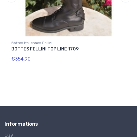
Bottes italiennes Fellini
Bottes
BOTTES FELLINI TOP LINE 1709
copy
€354.90
€191
Informations
CGV