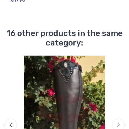
€17.90
€16.
16 other products in the same
category:
On 
-4