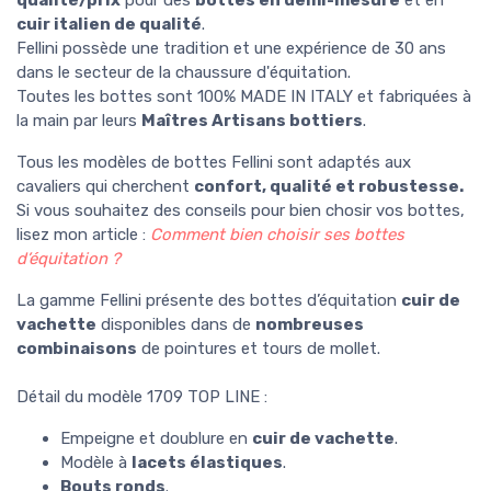
qualité/prix
pour des
bottes en demi-mesure
et en
cuir italien de qualité
.
Fellini possède une tradition et une expérience de 30 ans
dans le secteur de la chaussure d'équitation.
Toutes les bottes sont 100% MADE IN ITALY et fabriquées à
la main par leurs
Maîtres Artisans bottiers
.
Tous les modèles de bottes Fellini sont
adaptés aux
cavaliers qui cherchent
confort, qualité et robustesse.
Si vous souhaitez des conseils pour bien chosir vos bottes,
lisez mon article :
Comment bien choisir ses bottes
d’équitation ?
La gamme Fellini présente des bottes d’équitation
cuir de
vachette
disponibles dans de
nombreuses
combinaisons
de pointures et tours de mollet.
Détail du modèle 1709 TOP LINE :
Empeigne et doublure en
cuir de vachette
.
Modèle à
lacets élastiques
.
Bouts ronds
.