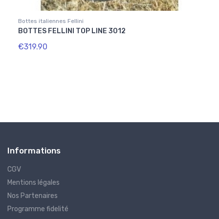
Bottes italiennes Fellini
Home
BOTTES FELLINI TOP LINE 3012
EMBA
€319.90
€16.
Informations
CGV
Mentions légales
Nos Partenaires
Programme fidelité