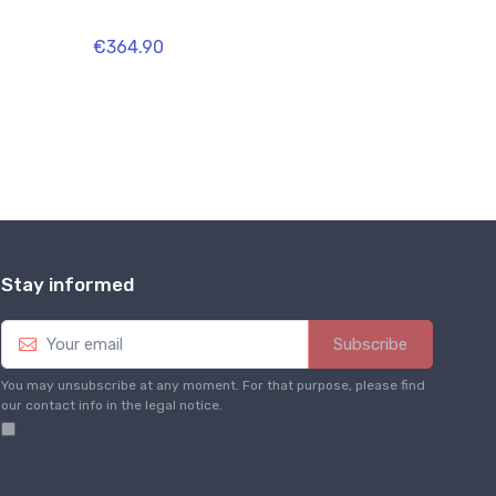
€364.90
€329.90
Stay informed
Subscribe
You may unsubscribe at any moment. For that purpose, please find
our contact info in the legal notice.