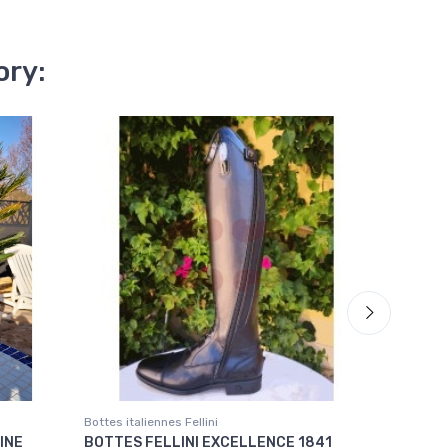
ory:
Bottes italiennes Fellini
Bottes ital
INE
BOTTES FELLINI EXCELLENCE 1841
BOTTES F