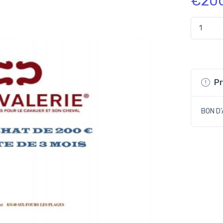
€20
Pr
BON D'