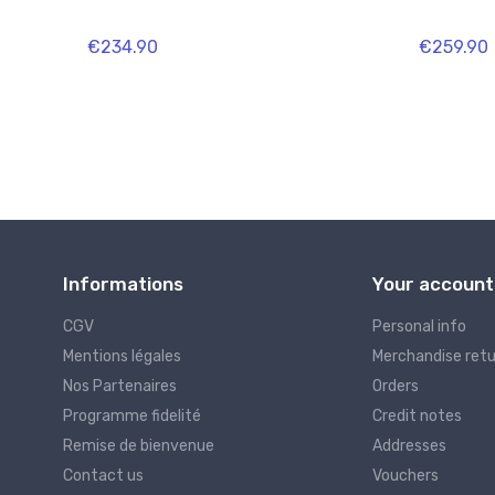
€234.90
€259.90
Informations
Your account
CGV
Personal info
Mentions légales
Merchandise ret
Nos Partenaires
Orders
Programme fidelité
Credit notes
Remise de bienvenue
Addresses
Contact us
Vouchers