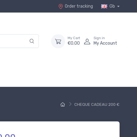
Order tracking
Gb
My Cart
Sign in
€0.00
My Account
CHEQUE CADEAU 200 €