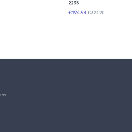
2235
€194.94
€324.90
urns