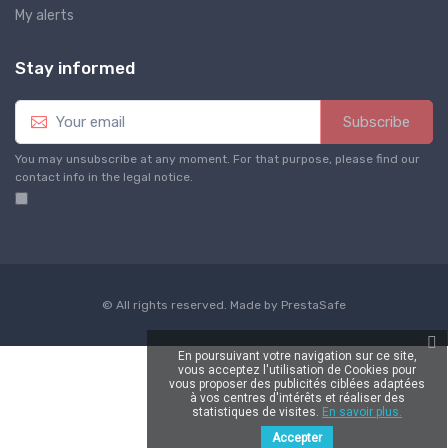
My alerts
Stay informed
Subscribe
You may unsubscribe at any moment. For that purpose, please find our
contact info in the legal notice.
© All rights reserved. Made by
PrestaSafe
En poursuivant votre navigation sur ce site,
vous acceptez l'utilisation de Cookies pour
vous proposer des publicités ciblées adaptées
à vos centres d'intérêts et réaliser des
statistiques de visites.
En savoir plus.
Accepter