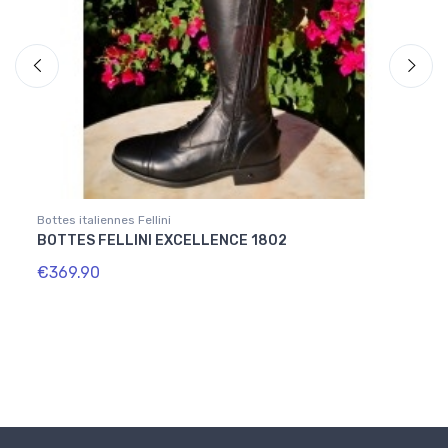
Bottes italiennes Fellini
Home
BOTTES FELLINI EXCELLENCE 1802
EMBA
€369.90
€16.