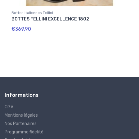
Bottes italiennes Fellini
Boots
BOTTES FELLINI EXCELLENCE 1802
CHEQ
€369.90
€50.
Informations
CGV
Mentions légales
Nos Partenaires
Programme fidelité